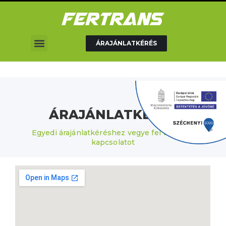
ÁRAJÁNLATKÉRÉS
ÁRAJÁNLATKÉRÉS
Egyedi árajánlatkéréshez vegye fel velünk a
kapcsolatot